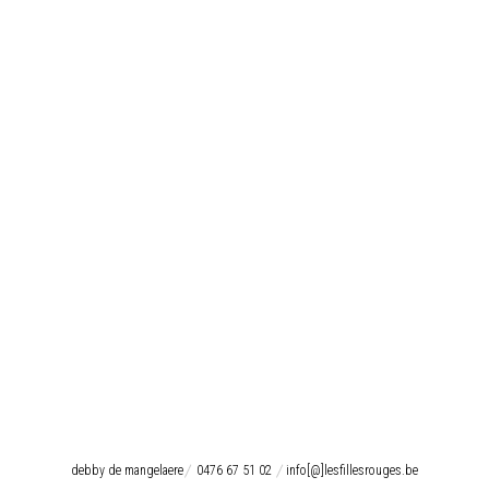
debby de mangelaere
0476 67 51 02
info[@]lesfillesrouges.be